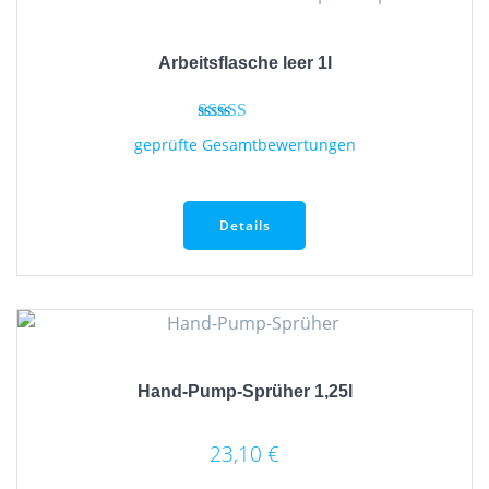
auf.
Die
Optionen
Arbeitsflasche leer 1l
können
auf
der
Bewertet mit
geprüfte Gesamtbewertungen
5.00
Produktseite
von 5
gewählt
werden
Details
Hand-Pump-Sprüher 1,25l
23,10
€