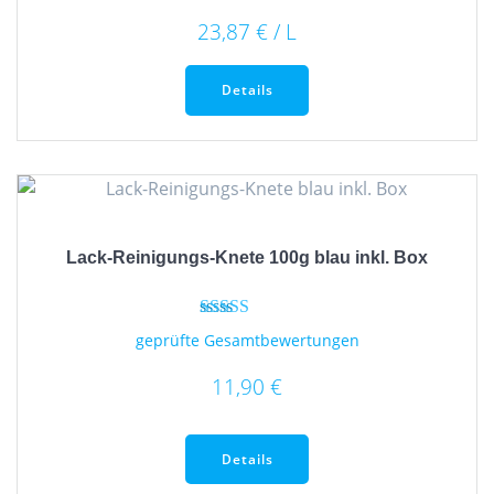
23,87
€
/
L
Dieses
Produkt
Details
weist
mehrere
Varianten
auf.
Die
Optionen
Lack-Reinigungs-Knete 100g blau inkl. Box
können
auf
der
Bewertet mit
geprüfte Gesamtbewertungen
5.00
Produktseite
von 5
gewählt
11,90
€
werden
Details