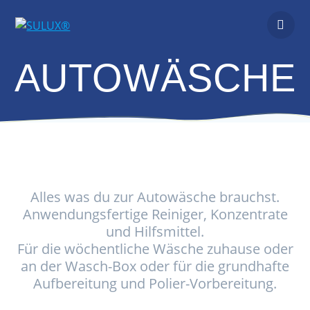
Zum
Inhalt
springen
AUTOWÄSCHE
Alles was du zur Autowäsche brauchst.
Anwendungsfertige Reiniger, Konzentrate
und Hilfsmittel.
Für die wöchentliche Wäsche zuhause oder
an der Wasch-Box oder für die grundhafte
Aufbereitung und Polier-Vorbereitung.