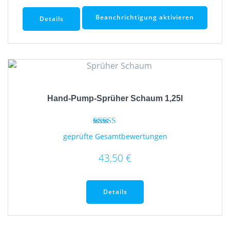
Beanchrichtigung aktivieren
Details
Hand-Pump-Sprüher Schaum 1,25l
Bewertet mit
geprüfte Gesamtbewertungen
4.89
von 5
43,50
€
Details