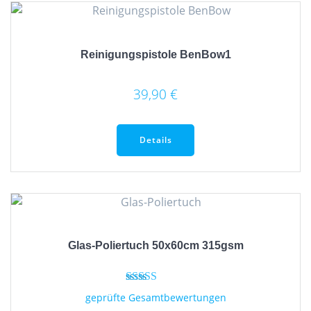
Reinigungspistole BenBow1
39,90
€
Dieses
Produkt
Details
weist
mehrere
Varianten
auf.
Die
Optionen
Glas-Poliertuch 50x60cm 315gsm
können
auf
der
Bewertet mit
geprüfte Gesamtbewertungen
5.00
Produktseite