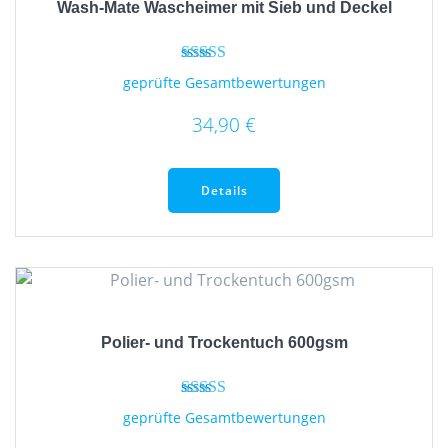
Wash-Mate Wascheimer mit Sieb und Deckel
können
auf
der
Bewertet mit
geprüfte Gesamtbewertungen
5.00
Produktseite
von 5
gewählt
34,90
€
werden
Details
Polier- und Trockentuch 600gsm
Bewertet mit
geprüfte Gesamtbewertungen
5.00
von 5