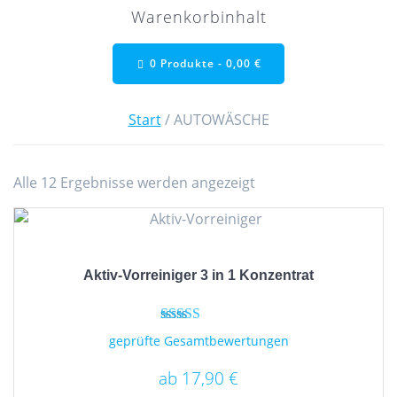
Warenkorbinhalt
0 Produkte -
0,00
€
Start
/ AUTOWÄSCHE
Alle 12 Ergebnisse werden angezeigt
Aktiv-Vorreiniger 3 in 1 Konzentrat
Bewertet mit
geprüfte Gesamtbewertungen
5.00
von 5
ab
17,90
€