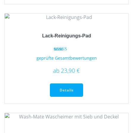
Lack-Reinigungs-Pad
Bewertet
geprüfte Gesamtbewertungen
mit
4.67
ab
23,90
€
von 5
Dieses
Produkt
Details
weist
mehrere
Varianten
auf.
Die
Optionen