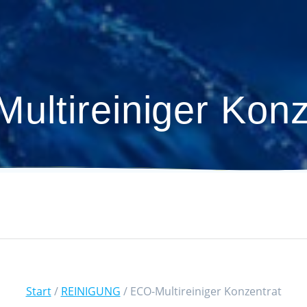
Zum
Inhalt
springen
ultireiniger Konz
Start
/
REINIGUNG
/ ECO-Multireiniger Konzentrat