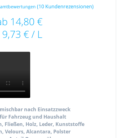
(
10
Kundenrezensionen)
samtbewertungen
ab
14,80
€
19,73
€
/
L
l mischbar nach Einsatzzweck
g für Fahrzeug und Haushalt
n, Fließen, Holz, Leder, Kunststoffe
en, Velours, Alcantara, Polster