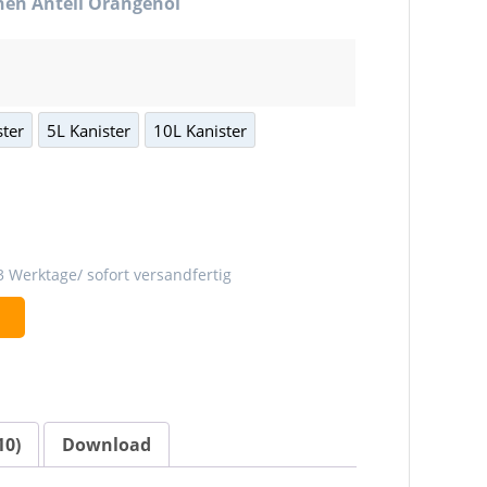
hen Anteil Orangenöl
ster
5L Kanister
10L Kanister
3 Werktage/ sofort versandfertig
b
10)
Download