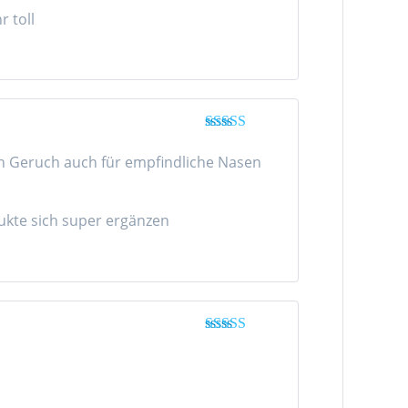
5
von 5
r toll
Bewertet mit
5
von 5
en Geruch auch für empfindliche Nasen
ukte sich super ergänzen
Bewertet mit
5
von 5