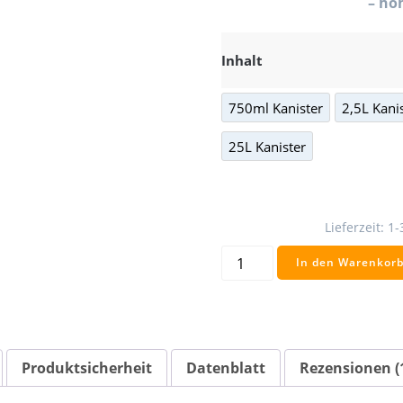
– ho
Inhalt
750ml Kanister
2,5L Kani
25L Kanister
Lieferzeit:
1-
ECO-
In den Warenkor
Multireiniger
Konzentrat
Menge
Produktsicherheit
Datenblatt
Rezensionen (