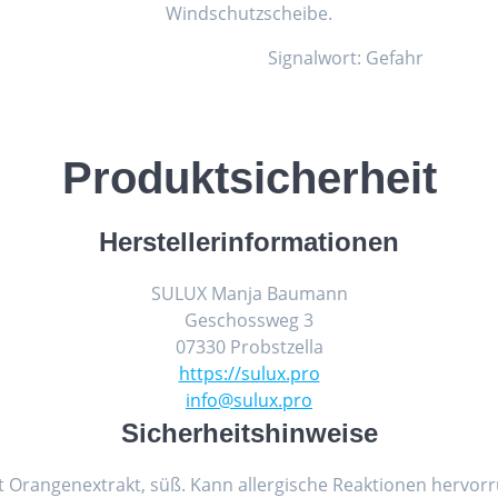
Windschutzscheibe.
Signalwort: Gefahr
Produktsicherheit
Herstellerinformationen
SULUX Manja Baumann
Geschossweg 3
07330 Probstzella
https://sulux.pro
info@sulux.pro
Sicherheitshinweise
Orangenextrakt, süß. Kann allergische Reaktionen hervorr