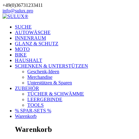
Zum
+49(0)36731233411
Inhalt
info@sulux.pro
springen
SUCHE
AUTOWÄSCHE
INNENRAUM
GLANZ & SCHUTZ
MOTO
BIKE
HAUSHALT
SCHENKEN & UNTERSTÜTZEN
Geschenk-Ideen
Merchandise
Unterstützen & Sparen
ZUBEHÖR
TÜCHER & SCHWÄMME
LEERGEBINDE
TOOLS
% SPAR-SETS %
Warenkorb
Warenkorb