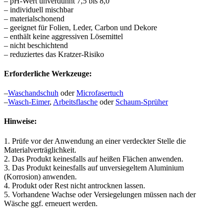
– pH-Wert unverdünnt 7,5 bis 8,0
– individuell mischbar
– materialschonend
– geeignet für Folien, Leder, Carbon und Dekore
– enthält keine aggressiven Lösemittel
– nicht beschichtend
– reduziertes das Kratzer-Risiko
Erforderliche Werkzeuge:
–
Waschandschuh
oder
Microfasertuch
–
Wasch-Eimer
,
Arbeitsflasche
oder
Schaum-Sprüher
Hinweise:
1. Prüfe vor der Anwendung an einer verdeckter Stelle die
Materialverträglichkeit.
2. Das Produkt keinesfalls auf heißen Flächen anwenden.
3. Das Produkt keinesfalls auf unversiegeltem Aluminium
(Korrosion) anwenden.
4. Produkt oder Rest nicht antrocknen lassen.
5. Vorhandene Wachse oder Versiegelungen müssen nach der
Wäsche ggf. erneuert werden.