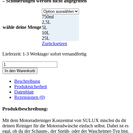
– Schmierungen werden nicht angegriffen
750ml
2,5L
wähle deine Menge
5L
10L
25L
Zurücksetzen
Lieferzeit:
1-3 Werktage/ sofort versandfertig
Motorradreiniger
Konzentrat
In den Warenkorb
1:30
Menge
Beschreibung
Produktsicherheit
Datenblatt
Rezensionen (0)
Produktbeschreibung:
Mit dem Motorradreiniger Konzentrat von SULUX mischst du dir
deinen Reiniger für die Motorradwäsche einfach selbst. Dabei ist es
egal, ob du der Schaum-, der Sprüh- oder der Wascheimer-Typ bist.